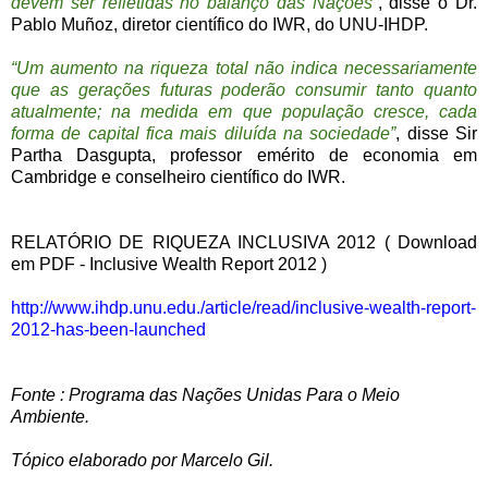
devem ser refletidas no balanço das Nações”
, disse o Dr.
Pablo Muñoz, diretor científico do IWR, do UNU-IHDP.
“Um aumento na riqueza total não indica necessariamente
que as gerações futuras poderão consumir tanto quanto
atualmente; na medida em que população cresce, cada
forma de capital fica mais diluída na sociedade”
, disse Sir
Partha Dasgupta, professor emérito de economia em
Cambridge e conselheiro científico do IWR.
RELATÓRIO DE RIQUEZA INCLUSIVA 2012 ( Download
em PDF - Inclusive Wealth Report 2012 )
http://www.ihdp.unu.edu./article/read/inclusive-wealth-report-
2012-has-been-launched
Fonte : Programa das Nações Unidas Para o Meio
Ambiente.
Tópico elaborado por Marcelo Gil.